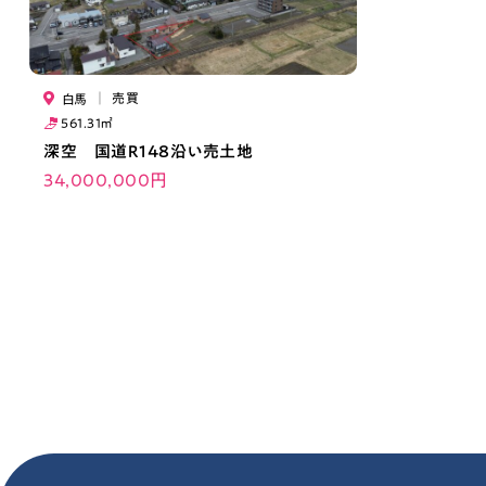
｜
売買
白馬
561.31㎡
深空 国道R148沿い売土地
34,000,000円