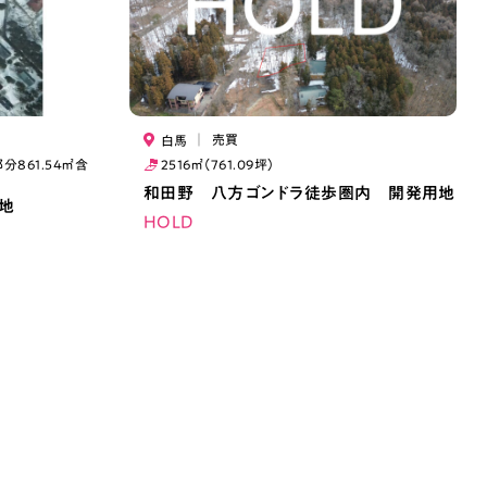
｜
売買
白馬
部分861.54㎡含
2516㎡（761.09坪）
和田野 八方ゴンドラ徒歩圏内 開発用地
地
HOLD