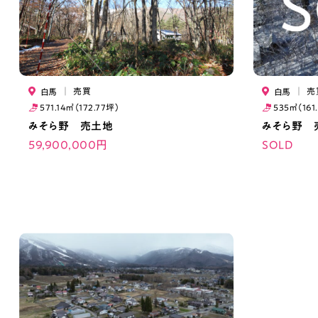
｜
売買
｜
売
白馬
白馬
571.14㎡（172.77坪）
535㎡（161
みそら野 売土地
みそら野 
59,900,000円
SOLD