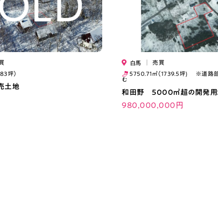
買
｜
売買
白馬
.83坪）
5750.71㎡（1739.5坪) ※道路
む
売土地
和田野 5000㎡超の開発用
980,000,000円