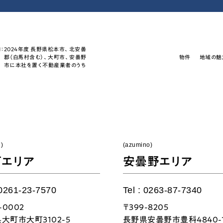
：
2024年度 長野県松本市、北安曇
郡（白馬村含む）、大町市、安曇野
物件
地域の魅
市に本社を置く不動産業者のうち
)
(azumino)
町エリア
安曇野エリア
 0261-23-7570
Tel : 0263-87-7340
-0002
〒399-8205
大町市大町3102-5
長野県安曇野市豊科4840-