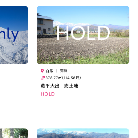
｜
売買
白馬
378.77㎡（114.58坪）
蕨平大出 売土地
HOLD