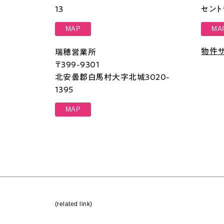
13
セント
MAP
MA
物件サイ
瑞穂営業所
〒399-9301
北安曇郡白馬村大字北城3020-
1395
MAP
(related link)