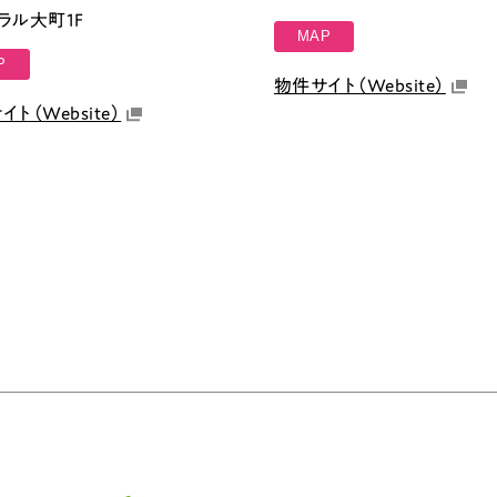
ラル大町1F
MAP
P
物件サイト（Website）
ト（Website）