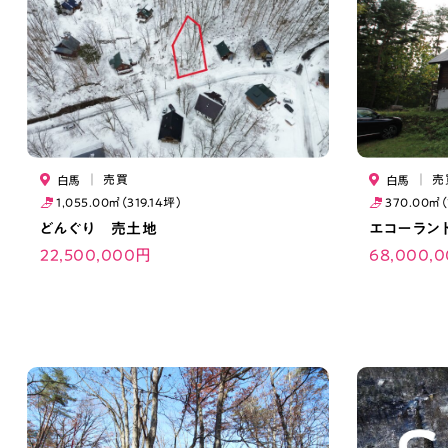
｜
売買
｜
売
白馬
白馬
1,055.00㎡（319.14坪）
370.00㎡（
どんぐり 売土地
エコーラン
22,500,000円
68,000,