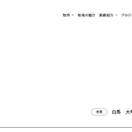
物件
地域の魅力
実績紹介
プロジ
白馬
白馬
大町
大町
安曇野
松本
白馬
大
売買