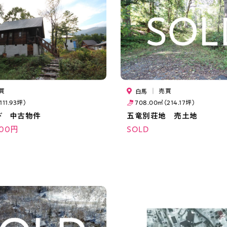
買
｜
売買
白馬
111.93坪）
708.00㎡（214.17坪）
ド 中古物件
五竜別荘地 売土地
000円
SOLD