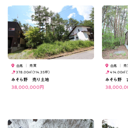
｜
売買
｜
売
白馬
白馬
378.00㎡（114.35坪）
414.00㎡（
みそら野 売り土地
みそら野 
38,000,000円
38,000,