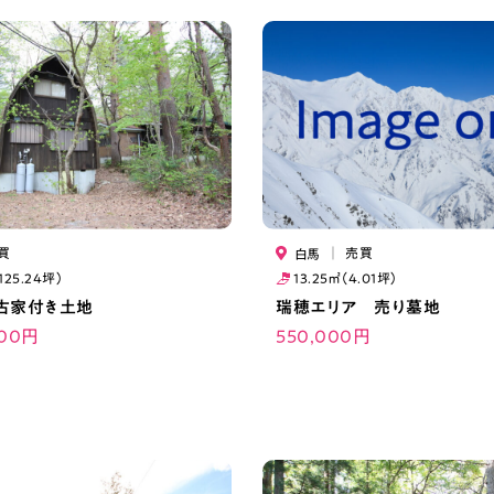
買
｜
売買
白馬
125.24坪）
13.25㎡（4.01坪）
古家付き土地
瑞穂エリア 売り墓地
000円
550,000円