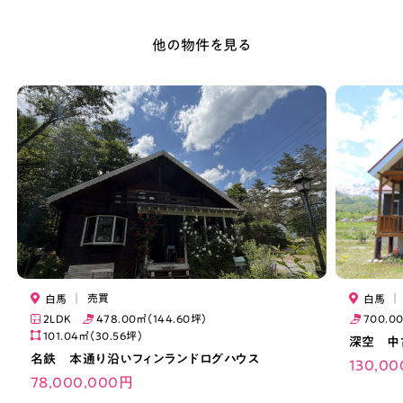
他の物件を見る
｜
売買
｜
白馬
白馬
2LDK
478.00㎡（144.60坪）
700.0
101.04㎡（30.56坪）
深空 中
名鉄 本通り沿いフィンランドログハウス
130,0
78,000,000円