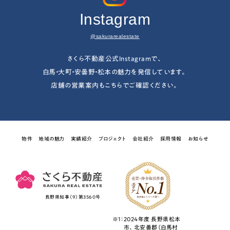
Instagram
@sakurarealestate
さくら不動産公式Instagramで、
白馬・大町・安曇野・松本の魅力を発信しています。
店舗の営業案内もこちらでご確認ください。
物件
地域の魅力
実績紹介
プロジェクト
会社紹介
採用情報
お知らせ
長野県知事（9）第3560号
※1：
2024年度 長野県松本
市、北安曇郡（白馬村