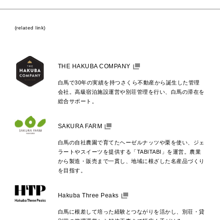
(related link)
THE HAKUBA COMPANY
白馬で30年の実績を持つさくら不動産から誕生した管理
会社。高級宿泊施設運営や別荘管理を行い、白馬の滞在を
総合サポート。
SAKURA FARM
白馬の自社農園で育てたヘーゼルナッツや栗を使い、ジェ
ラートやスイーツを提供する「TABITABI」を運営。農業
から製造・販売まで一貫し、地域に根ざした名産品づくり
を目指す。
Hakuba Three Peaks
白馬に根差して培った経験とつながりを活かし、別荘・貸