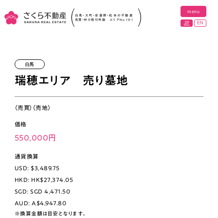
menu
close
白馬・大町・安曇野・松本の不動産
売買・仲介取引件数 エリアNo.1
※1
JP
EN
ホーム
白馬
瑞穂エリア 売り墓地
物件
（売買）（売地）
地域の魅力
価格
実績紹介
550,000円
通貨換算
プロジェクト
USD: $3,489.75
HKD: HK$27,374.05
会社紹介
SGD: SGD 4,471.50
AUD: A$4,947.80
採用情報
※換算金額は目安となります。