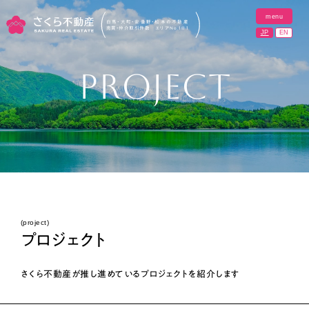
menu
close
白馬・大町・安曇野・松本の不動産
売買・仲介取引件数 エリアNo.1
※1
JP
EN
P
R
O
J
E
C
T
ホーム
物件
地域の魅力
実績紹介
プロジェクト
(project)
プロジェクト
会社紹介
さくら不動産が推し進めているプロジェクトを紹介します
採用情報