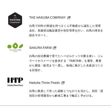
THE HAKUBA COMPANY
白馬で30年の実績を持つさくら不動産から誕生した管理
会社。高級宿泊施設運営や別荘管理を行い、白馬の滞在を
総合サポート。
SAKURA FARM
白馬の自社農園で育てたヘーゼルナッツや栗を使い、ジェ
ラートやスイーツを提供する「TABITABI」を運営。農業
から製造・販売まで一貫し、地域に根ざした名産品づくり
を目指す。
Hakuba Three Peaks
白馬に根差して培った経験とつながりを活かし、別荘・貸
別荘の管理運営から解体工事まで幅広く手がける。