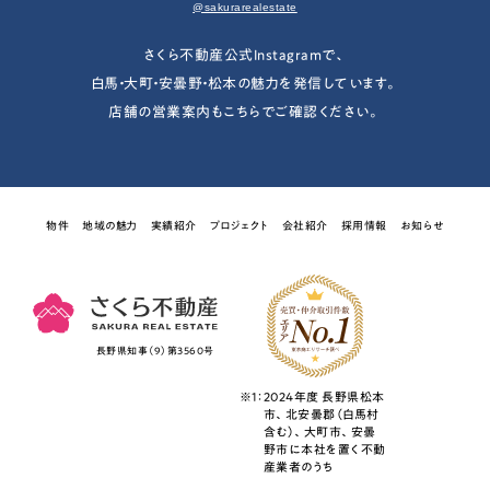
@sakurarealestate
さくら不動産公式Instagramで、
白馬・大町・安曇野・松本の魅力を発信しています。
店舗の営業案内もこちらでご確認ください。
物件
地域の魅力
実績紹介
プロジェクト
会社紹介
採用情報
お知らせ
長野県知事（9）第3560号
※1：
2024年度 長野県松本
市、北安曇郡（白馬村
含む）、大町市、安曇
野市に本社を置く不動
産業者のうち