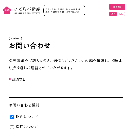
menu
close
白馬・大町・安曇野・松本の不動産
売買・仲介取引件数 エリアNo.1
※1
JP
EN
ホーム
(contact)
お問い合わせ
物件
必要事項をご記入のうえ、送信してください。内容を確認し、担当よ
地域の魅力
り折り返しご連絡させていただきます。
必須項目
実績紹介
プロジェクト
お問い合わせ種別
会社紹介
物件について
採用情報
採用について